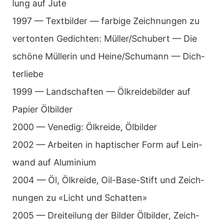
lung auf Jute
1997 — Text­bil­der — far­bige Zeich­nun­gen zu
ver­ton­ten Gedich­ten: Müller/Schubert — Die
schöne Mül­le­rin und Heine/Schumann — Dich­
ter­liebe
1999 — Land­schaf­ten — Ölkrei­de­bil­der auf
Papier Ölbil­der
2000 — Vene­dig: Ölkreide, Ölbil­der
2002 — Arbei­ten in hap­ti­scher Form auf Lein­
wand auf Alu­mi­nium
2004 — Öl, Ölkreide, Oil-Base-Stift und Zeich­
nun­gen zu «Licht und Schat­ten»
2005 — Drei­tei­lung der Bil­der Ölbil­der, Zeich­