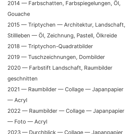
2014 — Farb­schat­ten, Farb­spie­ge­lun­gen, Öl,
Gou­ache
2015 — Tri­pty­chen — Archi­tek­tur, Land­schaft,
Still­le­ben — Öl, Zeich­nung, Pas­tell, Ölkreide
2018 — Tri­pty­chon-Qua­drat­bil­der
2019 — Tusch­zeich­nun­gen, Dom­bil­der
2020 — Farb­stift Land­schaft, Raum­bil­der
geschnit­ten
2021 — Raum­bil­der — Col­lage — Japan­pa­pier
— Acryl
2022 — Raum­bil­der — Col­lage — Japan­pa­pier
— Foto — Acryl
2023 — Durch­blick — Col­lage — Japan­pa­pier