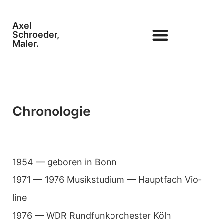
Axel
Schroeder,
Maler.
Chronologie
1954 — gebo­ren in Bonn
1971 — 1976 Musik­stu­dium — Haupt­fach Vio­
line
1976 — WDR Rund­funk­or­ches­ter Köln