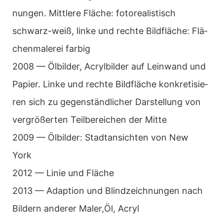
nun­gen. Mitt­lere Flä­che: foto­rea­lis­tisch
schwarz-weiß, linke und rechte Bild­flä­che: Flä­
chen­ma­le­rei far­big
2008 — Ölbil­der, Acryl­bil­der auf Lein­wand und
Papier. Linke und rechte Bild­flä­che kon­kre­ti­sie­
ren sich zu gegen­ständ­li­cher Dar­stel­lung von
ver­grö­ßer­ten Teil­be­rei­chen der Mitte
2009 — Ölbil­der: Stadt­an­sich­ten von New
York
2012 — Linie und Flä­che
2013 — Adap­tion und Blind­zeich­nun­gen nach
Bil­dern ande­rer Maler,Öl, Acryl