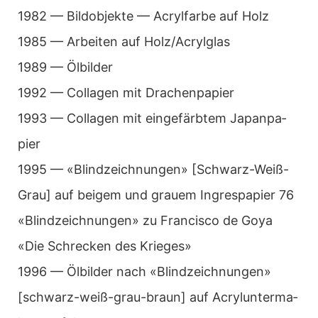
1982 — Bild­ob­jekte — Acryl­farbe auf Holz
1985 — Arbei­ten auf Holz/Acrylglas
1989 — Ölbil­der
1992 — Col­la­gen mit Dra­chen­pa­pier
1993 — Col­la­gen mit ein­ge­färb­tem Japan­pa­
pier
1995 — «Blind­zeich­nun­gen» [Schwarz-Weiß-
Grau] auf bei­gem und grauem Ingres­pa­pier 76
«Blind­zeich­nun­gen» zu Fran­cisco de Goya
«Die Schre­cken des Krie­ges»
1996 — Ölbil­der nach «Blind­zeich­nun­gen»
[schwarz-weiß-grau-braun] auf Acryl­un­ter­ma­