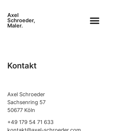
Axel
Schroeder,
Maler.
Kontakt
Axel Schroe­der
Sach­sen­ring 57
50677 Köln
+49 179 54 71 633
kontakt@axel-schroeder.com