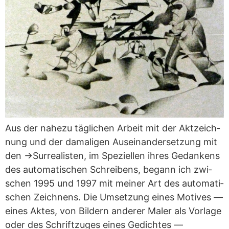
Aus der nahezu täg­li­chen Arbeit mit der Akt­zeich­
nung und der dama­li­gen Aus­ein­an­der­set­zung mit
den →Sur­rea­lis­ten, im Spe­zi­el­len ihres Gedan­kens
des auto­ma­ti­schen Schrei­bens, begann ich zwi­
schen 1995 und 1997 mit mei­ner Art des auto­ma­ti­
schen Zeich­nens. Die Umset­zung eines Moti­ves —
eines Aktes, von Bil­dern ande­rer Maler als Vor­lage
oder des Schrift­zu­ges eines Gedich­tes —