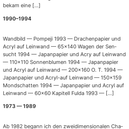
bekam eine […]
1990–1994
Wand­bild — Pom­peji 1993 — Dra­chen­pa­pier und
Acryl auf Lein­wand — 65x140 Wagen der Sen­
sucht 1994 — Japan­pa­pier und Acry auf Lein­wand
— 110x110 Son­nen­blu­men 1994 — Japan­pa­pier
und Acryl auf Lein­wand — 200x160 O. T. 1994 —
Japan­pa­pier und Acryl-auf Lein­wand — 150x159
Mond­schat­ten 1994 — Japan­pa­pier und Acryl auf
Lein­wand — 60x60 Kapi­tell Fulda 1993 — […]
1973 — 1989
Ab 1982 begann ich den zwei­di­men­sio­na­len Cha­