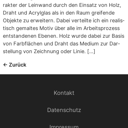
rak­ter der Lein­wand durch den Ein­satz von Holz,
Draht und Acryl­glas als in den Raum grei­fende
Objekte zu erwei­tern. Dabei ver­teilte ich ein rea­lis­
tisch gemal­tes Motiv über alle im Arbeits­pro­zess
ent­stan­de­nen Ebe­nen. Holz wurde dabei zur Basis
von Farb­flä­chen und Draht das Medium zur Dar­
stel­lung von Zeich­nung oder Linie. […]
←
Zurück
Kontakt
Datenschutz
Impressum