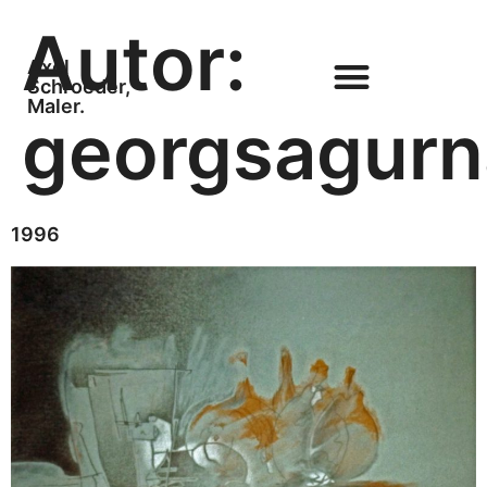
Autor:
Axel
Schroeder,
Maler.
georgsagurn
1996