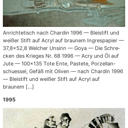
Anrich­te­tisch nach Char­din 1996 — Blei­stift und
wei­ßer Stift auf Acryl auf brau­nem Ingres­pa­pier —
37,8x52,8 Wel­cher Unsinn — Goya — Die Schre­
cken des Krie­ges Nr. 68 1996 — Acry und Öl auf
Jute — 100x135 Tote Ente, Pas­tete, Por­zel­lan­
schues­sel, Gefäß mit Oli­ven — nach Char­din 1996
— Blei­stift und wei­ßer Stift auf Acryl auf
braunem […]
1995