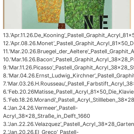
13.‘Apr.11.26.De_Kooning’_Pastell_Graphit_Acryl_8
12.‘Apr.08.26.Monet’_Pastell_Graphit_Acryl_81x50_
11.‘Mar.20.26.Bruegel_der_Aeltere’_Pastell_Graphit
10.‘Mar.16.26.Bacon’_Pastell_Graphit_Acryl_38x28_
9.‘Mar.11.26.Picasso’_Pastell_Graphit_Acryl_38x28_S
8.‘Mar.04.26.Ernst_Ludwig_Kirchner’_Pastell_Graph
7.‘Mar.03.26.H.Rousseau’_Pastell_Farbstift_Acryl_
6.‘Feb.20.26Matisse_Pastell_Acryl_81x50_Die_Klavi
5.‘Feb.18.26.Morandi’_Pastell_Acryl_Stillleben_38x2
4.‘Jan.24.26.Vermeer’_Pastell-
Acryl_38x28_Straße_in_Delft_1660
3.‘Jan.22.26.Velazquez’_Pastell_Acryl_38x28_Garten
2.‘Jan.20.26.El_Greco’_Pastell-