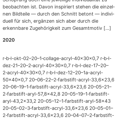
beob­ach­ten ist. Davon inspi­riert ste­hen die ein­zel­
nen Bild­teile — durch den Schnitt betont — indi­vi­
du­ell für sich, ergän­zen sich aber durch die
erkenn­bare Zuge­hö­rig­keit zum Gesamtmotiv […]
2020
r‑b‑l-okt-02–20–1‑collage-acryl-40x30x0,7 r‑b‑l-
dez-21–20–2‑acryl-40x30x0,7 r‑b‑l-dez-17–20–
2‑acryl-40x30x0,7 r‑b‑l-dez-12–20–1a-acryl-
50x40x0,7 20–06–22–2‑farbstift-acryl-33,6x23,6
20–06–19–1‑farbstift-acryl-33,6x23,6 20–05–21–
2‑farbstift-aryl-57,8x42,8 20–05–19–1‑farbstift-
aryl-43,2x33,2 20–05–12–1‑farbstift-aryl-58x43
20–05–02–3‑farbstift-acryl-33,6x23,6 20–05–01–
2‑farbstift-acryl-33,6x23,6 20–04–07–2‑farbstift-