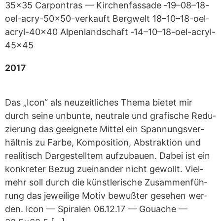
35x35 Car­pon­tras — Kir­chen­fas­sade ‑19–08–18-
oel-acry-50x50-verkauft Berg­welt 18–10–18-oel-
acryl-40x40 Alpen­land­schaft ‑14–10–18-oel-acryl-
45x45
2017
Das „Icon“ als neu­zeit­li­ches Thema bie­tet mir
durch seine unbunte, neu­trale und gra­fi­sche Redu­
zie­rung das geeig­nete Mit­tel ein Span­nungs­ver­
hält­nis zu Farbe, Kom­po­si­tion, Abs­trak­tion und
rea­li­tisch Dar­ge­stell­tem auf­zu­bauen. Dabei ist ein
kon­kre­ter Bezug zuein­an­der nicht gewollt. Viel­
mehr soll durch die künst­le­ri­sche Zusam­men­füh­
rung das jewei­lige Motiv bewuß­ter gese­hen wer­
den. Icon — Spi­ra­len 06.12.17 — Gou­ache —