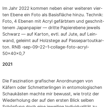
Im Jahr 2022 kom­men neben einer wei­te­ren vier­
ten Ebene ein Foto als Basis­flä­che hinzu. Tech­nik:
Foto, 4 Ebe­nen mit Acryl gefärb­tem und geschnit­
te­nem Japan­pa­pier — dritte Papier­ebene jeweils
Schwarz — auf Kar­ton, evtl. auf Jute, auf Lein­
wand, geleimt auf Holz­stege auf Pas­se­par­tout­kar­
ton. RNB ‑sep-09–22–1‑collage-foto-acryl-
50x40x0,7
2021
Die Fas­zi­na­tion gra­fi­scher Anord­nun­gen von
Käfern oder Schmet­ter­lin­gen in ento­mo­lo­gi­schen
Schau­käs­ten machte mir bewusst, wie trotz der
Wie­der­ho­lung der auf den ers­ten Blick sel­ben
Schöp­fung doch eine jewei­lige Indi­vi­dua­li­tät zu